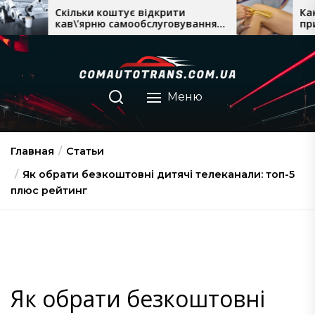
Перейти
коштує відкрити
Какое масло лучше дл
ю самообслуговування:
при сухой коже: рейти
к
, дохід і термін
рекомендации
содержимому
і
Меню
Главная
Статьи
Як обрати безкоштовні дитячі телеканали: топ-5
плюс рейтинг
Як обрати безкоштовні