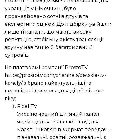
безкоштовних дитячих телеканалів для
українців у Німеччині, було
проаналізовано сотні відгуків та
експертних оцінок. До підбірки увійшли
лише ті канали, що мають високу
репутацію, стабільну якість трансляції,
зручну навігацію й багатомовний
супровід.
На платформі компанії ProstoTV
https://prostotv.com/channels/detskie-tv-
kanaly/
зібрано найактуальніші та
перевірені джерела для дітей різного
віку:
Pixel TV
Україномовний дитячий канал,
який щодня транслює шоу для
малят і школярів. Формат передач –
пізнавальні, освітні, розважальні, є