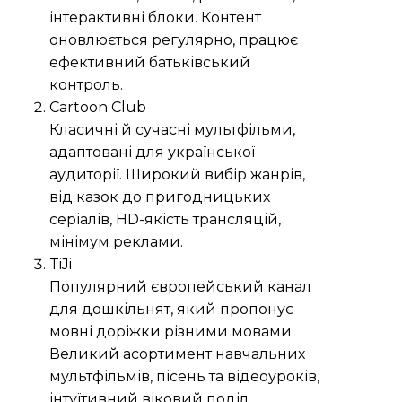
інтерактивні блоки. Контент
оновлюється регулярно, працює
ефективний батьківський
контроль.
Cartoon Club
Класичні й сучасні мультфільми,
адаптовані для української
аудиторії. Широкий вибір жанрів,
від казок до пригодницьких
серіалів, HD-якість трансляцій,
мінімум реклами.
TiJi
Популярний європейський канал
для дошкільнят, який пропонує
мовні доріжки різними мовами.
Великий асортимент навчальних
мультфільмів, пісень та відеоуроків,
інтуїтивний віковий поділ.