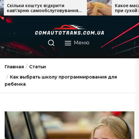
Перейти
відкрити
Какое масло лучше для масс
бслуговування:
при сухой коже: рейтинг и
к
д і термін
рекомендации
содержимому
Меню
Главная
Статьи
Как выбрать школу программирования для
ребенка